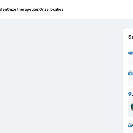
sten
Onze therapeuten
Onze locaties
S